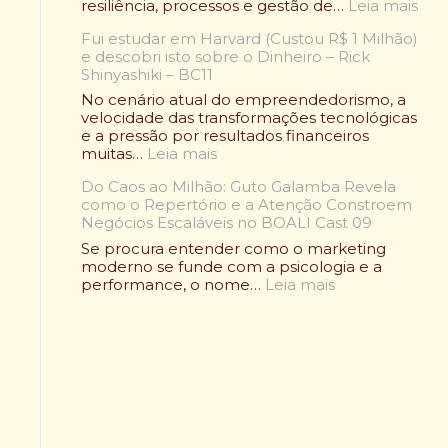
:
resiliência, processos e gestão de…
Leia mais
:
a
O
O
d
Fui estudar em Harvard (Custou R$ 1 Milhão)
C
l
e
e descobri isto sobre o Dinheiro – Rick
a
e
A
Shinyashiki – BC11
s
n
l
o
No cenário atual do empreendedorismo, a
d
i
R
velocidade das transformações tecnológicas
á
m
a
e a pressão por resultados financeiros
r
e
f
:
muitas…
Leia mais
i
n
a
F
o
t
e
Do Caos ao Milhão: Guto Galamba Revela
u
W
a
l
como o Repertório e a Atenção Constroem
i
r
ç
B
Negócios Escaláveis no BOALI Cast 09
e
a
ã
e
s
p
Se procura entender como o marketing
o
l
t
d
moderno se funde com a psicologia e a
S
m
u
:
e
performance, o nome…
Leia mais
a
o
d
D
F
u
n
a
o
r
d
t
r
C
a
á
:
e
a
n
v
C
m
o
g
e
o
H
s
o
l
m
a
a
P
:
o
r
o
i
C
a
v
M
c