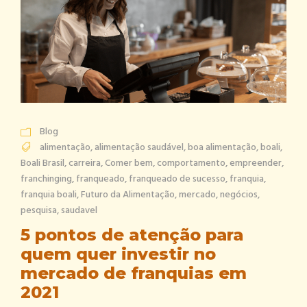
Blog
alimentação
,
alimentação saudável
,
boa alimentação
,
boali
,
Boali Brasil
,
carreira
,
Comer bem
,
comportamento
,
empreender
,
franchinging
,
franqueado
,
franqueado de sucesso
,
franquia
,
franquia boali
,
Futuro da Alimentação
,
mercado
,
negócios
,
pesquisa
,
saudavel
5 pontos de atenção para
quem quer investir no
mercado de franquias em
2021