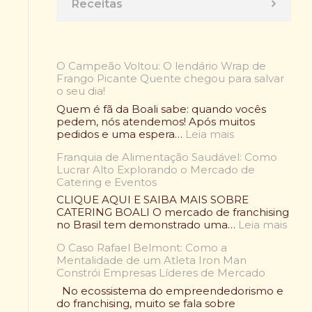
Receitas
O Campeão Voltou: O lendário Wrap de
Frango Picante Quente chegou para salvar
o seu dia!
Quem é fã da Boali sabe: quando vocês
pedem, nós atendemos! Após muitos
:
pedidos e uma espera…
Leia mais
O
Franquia de Alimentação Saudável: Como
C
Lucrar Alto Explorando o Mercado de
a
Catering e Eventos
m
p
CLIQUE AQUI E SAIBA MAIS SOBRE
e
CATERING BOALI O mercado de franchising
ã
:
no Brasil tem demonstrado uma…
Leia mais
o
F
V
O Caso Rafael Belmont: Como a
r
o
Mentalidade de um Atleta Iron Man
a
l
Constrói Empresas Líderes de Mercado
n
t
q
No ecossistema do empreendedorismo e
o
u
do franchising, muito se fala sobre
u
i