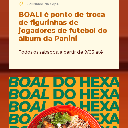
Figurinhas da Copa
BOALI é ponto de troca
de figurinhas de
jogadores de futebol do
álbum da Panini
Todos os sábados, a partir de 9/05 até...