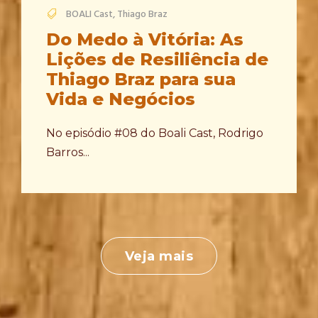
BOALI Cast
,
Thiago Braz
Do Medo à Vitória: As
Lições de Resiliência de
Thiago Braz para sua
Vida e Negócios
No episódio #08 do Boali Cast, Rodrigo
Barros...
Veja mais