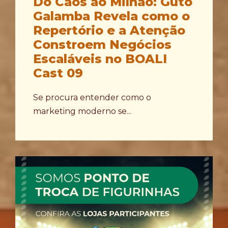
Do Caos ao Milhão: Guto
Galamba Revela como o
Repertório e a Atenção
Constroem Negócios
Escaláveis no BOALI
Cast 09
Se procura entender como o
marketing moderno se...