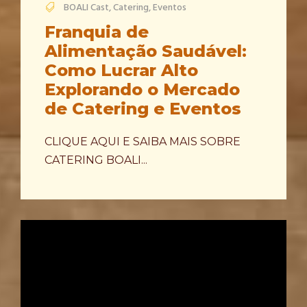
BOALI Cast
,
Catering
,
Eventos
Franquia de
Alimentação Saudável:
Como Lucrar Alto
Explorando o Mercado
de Catering e Eventos
CLIQUE AQUI E SAIBA MAIS SOBRE
CATERING BOALI...