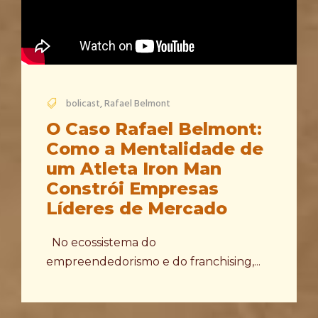
bolicast
,
Rafael Belmont
O Caso Rafael Belmont:
Como a Mentalidade de
um Atleta Iron Man
Constrói Empresas
Líderes de Mercado
No ecossistema do
empreendedorismo e do franchising,...