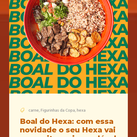
carne
,
Figurinhas da Copa
,
hexa
Boal do Hexa: com essa
novidade o seu Hexa vai