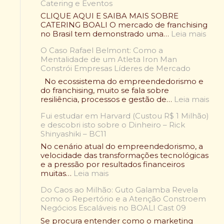
Catering e Eventos
m
p
CLIQUE AQUI E SAIBA MAIS SOBRE
e
CATERING BOALI O mercado de franchising
ã
:
no Brasil tem demonstrado uma…
Leia mais
o
F
V
O Caso Rafael Belmont: Como a
r
o
Mentalidade de um Atleta Iron Man
a
l
Constrói Empresas Líderes de Mercado
n
t
q
No ecossistema do empreendedorismo e
o
u
do franchising, muito se fala sobre
u
i
:
resiliência, processos e gestão de…
Leia mais
:
a
O
O
d
Fui estudar em Harvard (Custou R$ 1 Milhão)
C
l
e
e descobri isto sobre o Dinheiro – Rick
a
e
A
Shinyashiki – BC11
s
n
l
o
No cenário atual do empreendedorismo, a
d
i
R
velocidade das transformações tecnológicas
á
m
a
e a pressão por resultados financeiros
r
e
f
:
muitas…
Leia mais
i
n
a
F
o
t
e
Do Caos ao Milhão: Guto Galamba Revela
u
W
a
l
como o Repertório e a Atenção Constroem
i
r
ç
B
Negócios Escaláveis no BOALI Cast 09
e
a
ã
e
s
p
Se procura entender como o marketing
o