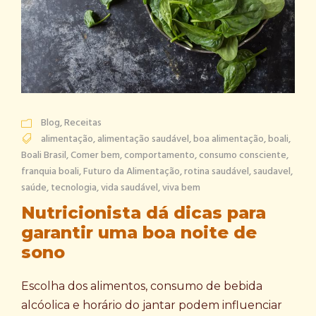
Blog
,
Receitas
alimentação
,
alimentação saudável
,
boa alimentação
,
boali
,
Boali Brasil
,
Comer bem
,
comportamento
,
consumo consciente
,
franquia boali
,
Futuro da Alimentação
,
rotina saudável
,
saudavel
,
saúde
,
tecnologia
,
vida saudável
,
viva bem
Nutricionista dá dicas para
garantir uma boa noite de
sono
Escolha dos alimentos, consumo de bebida
alcóolica e horário do jantar podem influenciar