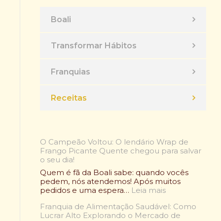
Boali
Transformar Hábitos
Franquias
Receitas
O Campeão Voltou: O lendário Wrap de
Frango Picante Quente chegou para salvar
o seu dia!
Quem é fã da Boali sabe: quando vocês
pedem, nós atendemos! Após muitos
:
pedidos e uma espera…
Leia mais
O
Franquia de Alimentação Saudável: Como
C
Lucrar Alto Explorando o Mercado de
a