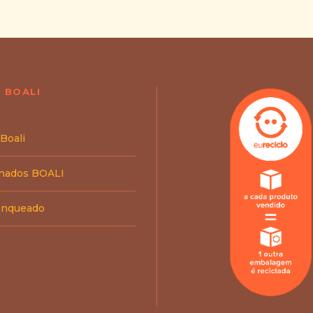
 BOALI
 Boali
inados BOALI
ranqueado