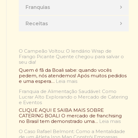
Franquias
Receitas
O Campeão Voltou: O lendário Wrap de
Frango Picante Quente chegou para salvar o
seu dia!
Quem é fã da Boali sabe: quando vocês
pedem, nós atendemos! Após muitos pedidos
:
e uma espera…
Leia mais
O
Franquia de Alimentação Saudável: Como
C
Lucrar Alto Explorando o Mercado de Catering
a
e Eventos
m
p
CLIQUE AQUI E SAIBA MAIS SOBRE
e
CATERING BOALI O mercado de franchising
ã
:
no Brasil tem demonstrado uma…
Leia mais
o
F
V
O Caso Rafael Belmont: Como a Mentalidade
r
o
de um Atleta Iron Man Constrói Empresas
a