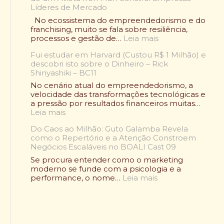
l
Líderes de Mercado
n
t
q
No ecossistema do empreendedorismo e do
o
u
franchising, muito se fala sobre resiliência,
u
i
:
processos e gestão de…
Leia mais
:
a
O
O
d
Fui estudar em Harvard (Custou R$ 1 Milhão) e
C
l
e
descobri isto sobre o Dinheiro – Rick
a
e
A
Shinyashiki – BC11
s
n
l
o
No cenário atual do empreendedorismo, a
d
i
R
velocidade das transformações tecnológicas e
á
m
a
a pressão por resultados financeiros muitas…
r
e
f
:
Leia mais
i
n
a
F
o
t
e
Do Caos ao Milhão: Guto Galamba Revela
u
W
a
l
como o Repertório e a Atenção Constroem
i
r
ç
B
Negócios Escaláveis no BOALI Cast 09
e
a
ã
e
s
p
Se procura entender como o marketing
o
l
t
d
moderno se funde com a psicologia e a
S
m
u
e
:
performance, o nome…
Leia mais
a
o
d
F
D
u
n
a
r
o
d
t
r
a
C
á
:
e
n
a
v
C
m
g
o