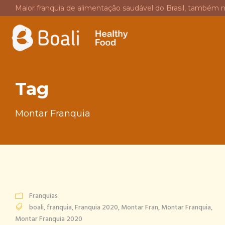
Maior franquia de alimentação saudável do Brasil, também 
Tag
Montar Franquia
Franquias
boali
,
franquia
,
Franquia 2020
,
Montar Fran
,
Montar Franquia
,
Montar Franquia 2020