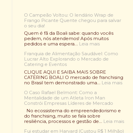
O Campeão Voltou: O lendário Wrap de
Frango Picante Quente chegou para salvar
o seu dia!
Quem é fã da Boali sabe: quando vocês
pedem, nós atendemos! Após muitos
:
pedidos e uma espera…
Leia mais
O
Franquia de Alimentação Saudável: Como
C
Lucrar Alto Explorando o Mercado de
a
Catering e Eventos
m
p
CLIQUE AQUI E SAIBA MAIS SOBRE
e
CATERING BOALI O mercado de franchising
ã
:
no Brasil tem demonstrado uma…
Leia mais
o
F
V
O Caso Rafael Belmont: Como a
r
o
Mentalidade de um Atleta Iron Man
a
l
Constrói Empresas Líderes de Mercado
n
t
q
No ecossistema do empreendedorismo e
o
u
do franchising, muito se fala sobre
u
i
:
resiliência, processos e gestão de…
Leia mais
:
a
O
O
d
Fui estudar em Harvard (Custou R$ 1 Milhão)
C