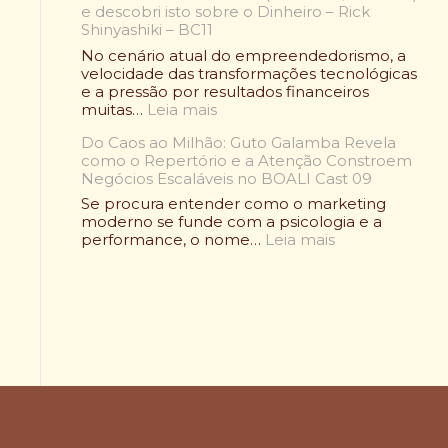
l
e
e descobri isto sobre o Dinheiro – Rick
a
e
A
Shinyashiki – BC11
s
n
l
o
No cenário atual do empreendedorismo, a
d
i
R
velocidade das transformações tecnológicas
á
m
a
e a pressão por resultados financeiros
r
e
f
:
muitas…
Leia mais
i
n
a
F
o
t
e
Do Caos ao Milhão: Guto Galamba Revela
u
W
a
l
como o Repertório e a Atenção Constroem
i
r
ç
B
Negócios Escaláveis no BOALI Cast 09
e
a
ã
e
s
p
Se procura entender como o marketing
o
l
t
d
moderno se funde com a psicologia e a
S
m
u
:
e
performance, o nome…
Leia mais
a
o
d
D
F
u
n
a
o
r
d
t
r
C
a
á
:
e
a
n
v
C
m
o
g
e
o
H
s
o
l
m
a
a
P
:
o
r
o
i
C
a
v
M
c
o
M
a
i
a
m
e
r
l
n
o
n