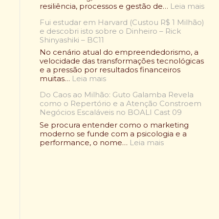
u
i
:
resiliência, processos e gestão de…
Leia mais
:
a
O
O
d
Fui estudar em Harvard (Custou R$ 1 Milhão)
C
l
e
e descobri isto sobre o Dinheiro – Rick
a
e
A
Shinyashiki – BC11
s
n
l
o
No cenário atual do empreendedorismo, a
d
i
R
velocidade das transformações tecnológicas
á
m
a
e a pressão por resultados financeiros
r
e
f
:
muitas…
Leia mais
i
n
a
F
o
t
e
Do Caos ao Milhão: Guto Galamba Revela
u
W
a
l
como o Repertório e a Atenção Constroem
i
r
ç
B
Negócios Escaláveis no BOALI Cast 09
e
a
ã
e
s
p
Se procura entender como o marketing
o
l
t
d
moderno se funde com a psicologia e a
S
m
u
:
e
performance, o nome…
Leia mais
a
o
d
D
F
u
n
a
o
r
d
t
r
C
a
á
:
e
a
n
v
C
m
o
g
e
o
H
s
o
l
m
a
a
P
:
o
r
o
i
C
a
v