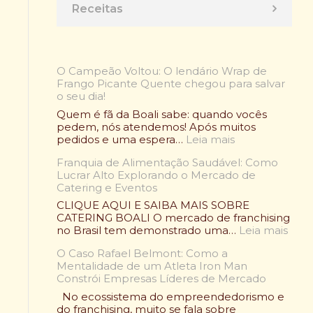
Receitas
O Campeão Voltou: O lendário Wrap de
Frango Picante Quente chegou para salvar
o seu dia!
Quem é fã da Boali sabe: quando vocês
pedem, nós atendemos! Após muitos
:
pedidos e uma espera…
Leia mais
O
Franquia de Alimentação Saudável: Como
C
Lucrar Alto Explorando o Mercado de
a
Catering e Eventos
m
p
CLIQUE AQUI E SAIBA MAIS SOBRE
e
CATERING BOALI O mercado de franchising
ã
:
no Brasil tem demonstrado uma…
Leia mais
o
F
V
O Caso Rafael Belmont: Como a
r
o
Mentalidade de um Atleta Iron Man
a
l
Constrói Empresas Líderes de Mercado
n
t
q
No ecossistema do empreendedorismo e
o
u
do franchising, muito se fala sobre