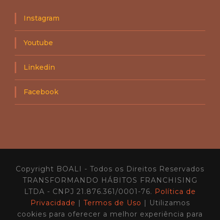
a
e
d
s
g
o
h
Instagram
ó
i
c
k
i
Youtube
i
o
–
s
B
E
Linkedin
C
s
1
c
1
a
Facebook
l
á
v
e
i
s
n
o
Copyright BOALI - Todos os Direitos Reservados
B
O
TRANSFORMANDO HÁBITOS FRANCHISING
A
LTDA - CNPJ 21.876.361/0001-76.
Política de
L
Privacidade
|
Termos de Uso
| Utilizamos
I
cookies para oferecer a melhor experiência para
C