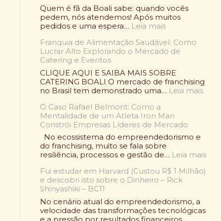
Quem é fã da Boali sabe: quando vocês
pedem, nós atendemos! Após muitos
:
pedidos e uma espera…
Leia mais
O
Franquia de Alimentação Saudável: Como
C
Lucrar Alto Explorando o Mercado de
a
Catering e Eventos
m
p
CLIQUE AQUI E SAIBA MAIS SOBRE
e
CATERING BOALI O mercado de franchising
ã
:
no Brasil tem demonstrado uma…
Leia mais
o
F
V
O Caso Rafael Belmont: Como a
r
o
Mentalidade de um Atleta Iron Man
a
l
Constrói Empresas Líderes de Mercado
n
t
q
No ecossistema do empreendedorismo e
o
u
do franchising, muito se fala sobre
u
i
:
resiliência, processos e gestão de…
Leia mais
:
a
O
O
d
Fui estudar em Harvard (Custou R$ 1 Milhão)
C
l
e
e descobri isto sobre o Dinheiro – Rick
a
e
A
Shinyashiki – BC11
s
n
l
o
No cenário atual do empreendedorismo, a
d
i
R
velocidade das transformações tecnológicas
á
m
a
e a pressão por resultados financeiros
r