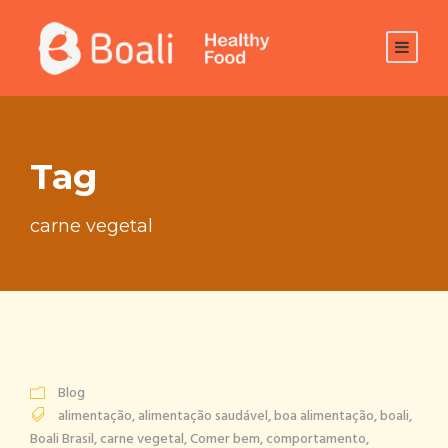
Tag
carne vegetal
Blog
alimentação
,
alimentação saudável
,
boa alimentação
,
boali
,
Boali Brasil
,
carne vegetal
,
Comer bem
,
comportamento
,