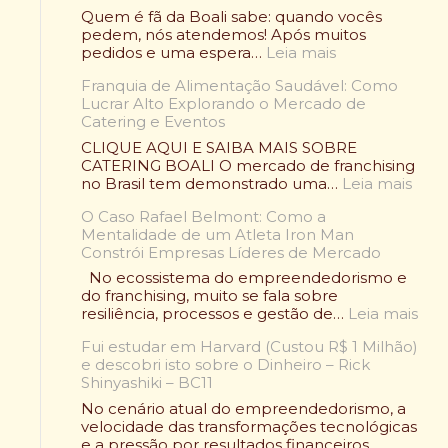
Quem é fã da Boali sabe: quando vocês
pedem, nós atendemos! Após muitos
:
pedidos e uma espera…
Leia mais
O
Franquia de Alimentação Saudável: Como
C
Lucrar Alto Explorando o Mercado de
a
Catering e Eventos
m
p
CLIQUE AQUI E SAIBA MAIS SOBRE
e
CATERING BOALI O mercado de franchising
ã
:
no Brasil tem demonstrado uma…
Leia mais
o
F
V
O Caso Rafael Belmont: Como a
r
o
Mentalidade de um Atleta Iron Man
a
l
Constrói Empresas Líderes de Mercado
n
t
q
No ecossistema do empreendedorismo e
o
u
do franchising, muito se fala sobre
u
i
:
resiliência, processos e gestão de…
Leia mais
:
a
O
O
d
Fui estudar em Harvard (Custou R$ 1 Milhão)
C
l
e
e descobri isto sobre o Dinheiro – Rick
a
e
A
Shinyashiki – BC11
s
n
l
o
No cenário atual do empreendedorismo, a
d
i
R
velocidade das transformações tecnológicas
á
m
a
e a pressão por resultados financeiros
r