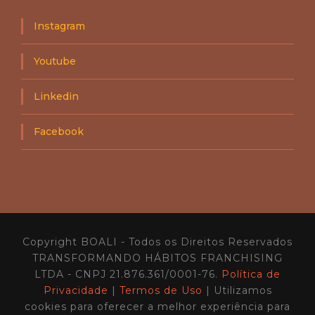
a
e
d
s
g
o
h
Instagram
ó
i
c
k
i
Youtube
i
o
–
s
B
E
Linkedin
C
s
1
c
1
a
Facebook
l
á
v
e
i
s
n
o
Copyright BOALI - Todos os Direitos Reservados
B
O
TRANSFORMANDO HÁBITOS FRANCHISING
A
LTDA - CNPJ 21.876.361/0001-76.
Política de
L
Privacidade
|
Termos de Uso
| Utilizamos
I
cookies para oferecer a melhor experiência para
C