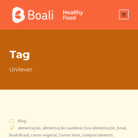
Tag
Unilever
Blog
alimentação
,
alimentação saudável
,
boa alimentação
,
boali
,
Boali Brasil
,
carne vegetal
,
Comer bem
,
comportamento
,