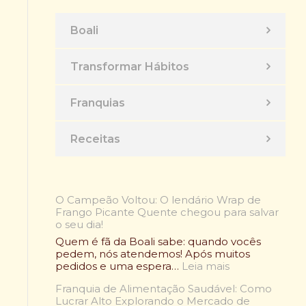
Boali
Transformar Hábitos
Franquias
Receitas
O Campeão Voltou: O lendário Wrap de
Frango Picante Quente chegou para salvar
o seu dia!
Quem é fã da Boali sabe: quando vocês
pedem, nós atendemos! Após muitos
:
pedidos e uma espera…
Leia mais
O
Franquia de Alimentação Saudável: Como
C
Lucrar Alto Explorando o Mercado de
a