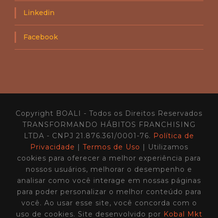
s
B
E
Linkedin
C
s
1
c
1
a
Facebook
l
á
v
e
i
s
n
o
Copyright BOALI - Todos os Direitos Reservados
B
O
TRANSFORMANDO HÁBITOS FRANCHISING
A
LTDA - CNPJ 21.876.361/0001-76.
Política de
L
Privacidade
|
Termos de Uso
| Utilizamos
I
cookies para oferecer a melhor experiência para
C
a
nossos usuários, melhorar o desempenho e
s
analisar como você interage em nossas páginas
t
para poder personalizar o melhor conteúdo para
0
9
você. Ao usar esse site, você concorda com o
uso de cookies. Site desenvolvido por
Kobal Mkt