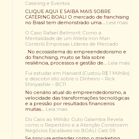
Catering e Eventos
m
p
CLIQUE AQUI E SAIBA MAIS SOBRE
e
CATERING BOALI O mercado de franchising
ã
:
no Brasil tem demonstrado uma…
Leia mais
o
F
V
O Caso Rafael Belmont: Como a
r
o
Mentalidade de um Atleta Iron Man
a
l
Constrói Empresas Líderes de Mercado
n
t
q
No ecossistema do empreendedorismo e
o
u
do franchising, muito se fala sobre
u
i
:
resiliência, processos e gestão de…
Leia mais
:
a
O
O
d
Fui estudar em Harvard (Custou R$ 1 Milhão)
C
l
e
e descobri isto sobre o Dinheiro – Rick
a
e
A
Shinyashiki – BC11
s
n
l
o
No cenário atual do empreendedorismo, a
d
i
R
velocidade das transformações tecnológicas
á
m
a
e a pressão por resultados financeiros
r
e
f
:
muitas…
Leia mais
i
n
a
F
o
t
e
Do Caos ao Milhão: Guto Galamba Revela
u
W
a
l
como o Repertório e a Atenção Constroem
i
r
ç
B
Negócios Escaláveis no BOALI Cast 09
e
a
ã
e
s
p
Se procura entender como o marketing