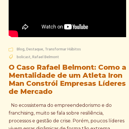
Blog
,
Destaque
,
Transformar Hábitos
bolicast
,
Rafael Belmont
O Caso Rafael Belmont: Como a
Mentalidade de um Atleta Iron
Man Constrói Empresas Líderes
de Mercado
No ecossistema do empreendedorismo e do
franchising, muito se fala sobre resiliência,
processos e gestão de crise. Porém, poucos líderes
vivem essas dinâmicas de forma tão extrema