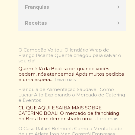
Franquias
Receitas
O Campeão Voltou: O lendário Wrap de
Frango Picante Quente chegou para salvar o
seu dia!
Quem é fã da Boali sabe: quando vocês
pedem, nós atendemos! Após muitos pedidos
:
e uma espera…
Leia mais
O
Franquia de Alimentação Saudável: Como
C
Lucrar Alto Explorando o Mercado de Catering
a
e Eventos
m
p
CLIQUE AQUI E SAIBA MAIS SOBRE
e
CATERING BOALI O mercado de franchising
ã
:
no Brasil tem demonstrado uma…
Leia mais
o
F
V
O Caso Rafael Belmont: Como a Mentalidade
r
o
de um Atleta Iron Man Constrói Empresas
a