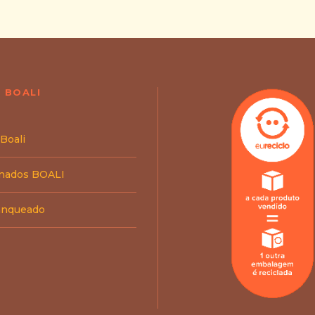
 BOALI
 Boali
inados BOALI
ranqueado