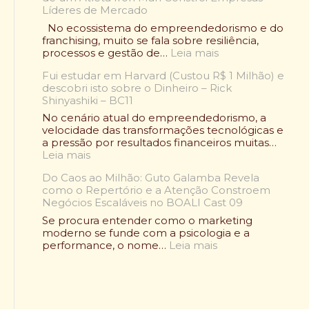
l
Líderes de Mercado
n
t
q
No ecossistema do empreendedorismo e do
o
u
franchising, muito se fala sobre resiliência,
u
i
:
processos e gestão de…
Leia mais
:
a
O
O
d
Fui estudar em Harvard (Custou R$ 1 Milhão) e
C
l
e
descobri isto sobre o Dinheiro – Rick
a
e
A
Shinyashiki – BC11
s
n
l
o
No cenário atual do empreendedorismo, a
d
i
R
velocidade das transformações tecnológicas e
á
m
a
a pressão por resultados financeiros muitas…
r
e
f
:
Leia mais
i
n
a
F
o
t
e
Do Caos ao Milhão: Guto Galamba Revela
u
W
a
l
como o Repertório e a Atenção Constroem
i
r
ç
B
Negócios Escaláveis no BOALI Cast 09
e
a
ã
e
s
p
Se procura entender como o marketing
o
l
t
d
moderno se funde com a psicologia e a
S
m
u
e
:
performance, o nome…
Leia mais
a
o
d
F
D
u
n
a
r
o
d
t
r
a
C
á
:
e
n
a
v
C
m
g
o