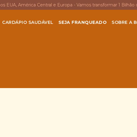
nos EUA, América Central e Europa - Vamos transformar 1 Bilhão 
CARDÁPIO SAUDÁVEL
SEJA FRANQUEADO
SOBRE A B