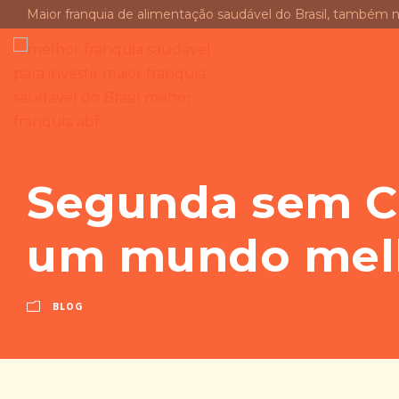
Maior franquia de alimentação saudável do Brasil, também 
Segunda sem Ca
um mundo mel
BLOG