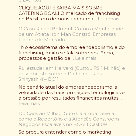
m
p
CLIQUE AQUI E SAIBA MAIS SOBRE
e
CATERING BOALI O mercado de franchising
ã
:
no Brasil tem demonstrado uma…
Leia mais
o
F
V
O Caso Rafael Belmont: Como a Mentalidade
r
o
de um Atleta Iron Man Constrói Empresas
a
l
Líderes de Mercado
n
t
q
No ecossistema do empreendedorismo e do
o
u
franchising, muito se fala sobre resiliência,
u
i
:
processos e gestão de…
Leia mais
:
a
O
O
d
Fui estudar em Harvard (Custou R$ 1 Milhão) e
C
l
e
descobri isto sobre o Dinheiro – Rick
a
e
A
Shinyashiki – BC11
s
n
l
o
No cenário atual do empreendedorismo, a
d
i
R
velocidade das transformações tecnológicas e
á
m
a
a pressão por resultados financeiros muitas…
r
e
f
:
Leia mais
i
n
a
F
o
t
e
Do Caos ao Milhão: Guto Galamba Revela
u
W
a
l
como o Repertório e a Atenção Constroem
i
r
ç
B
Negócios Escaláveis no BOALI Cast 09
e
a
ã
e
s
p
Se procura entender como o marketing
o
l
t