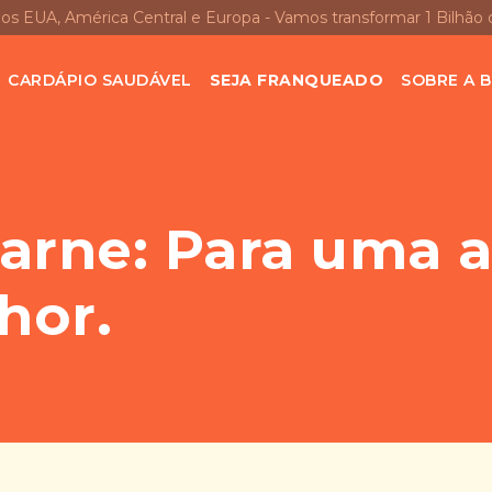
nos EUA, América Central e Europa - Vamos transformar 1 Bilhão 
CARDÁPIO SAUDÁVEL
SEJA FRANQUEADO
SOBRE A B
rne: Para uma a
hor.