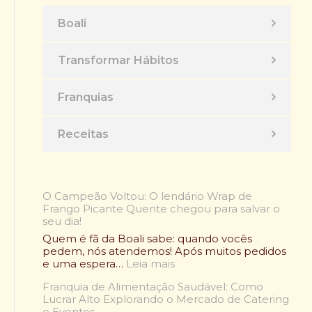
Boali
Transformar Hábitos
Franquias
Receitas
O Campeão Voltou: O lendário Wrap de
Frango Picante Quente chegou para salvar o
seu dia!
Quem é fã da Boali sabe: quando vocês
pedem, nós atendemos! Após muitos pedidos
:
e uma espera…
Leia mais
O
Franquia de Alimentação Saudável: Como
C
Lucrar Alto Explorando o Mercado de Catering
a
e Eventos