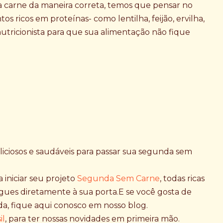
 a carne da maneira correta, temos que pensar no
s ricos em proteínas- como lentilha, feijão, ervilha,
nutricionista para que sua alimentação não fique
liciosos e saudáveis para passar sua segunda sem
 iniciar seu projeto
Segunda Sem Carne
, todas ricas
gues diretamente à sua porta.
E se você gosta de
a, fique aqui conosco em nosso blog.
il
,
para ter nossas novidades em primeira mão.