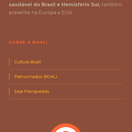
saudável do Brasil e Hemisfério Sul,
também
i
s
presente na Europa e EUA.
n
o
B
O
A
L
SOBRE A BOALI
I
C
a
Cultura Boali
s
t
0
Patrocinados BOALI
9
Seja Franqueado