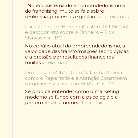
t
q
No ecossistema do empreendedorismo e
o
u
do franchising, muito se fala sobre
u
i
:
resiliência, processos e gestão de…
Leia mais
:
a
O
O
d
Fui estudar em Harvard (Custou R$ 1 Milhão)
C
l
e
e descobri isto sobre o Dinheiro – Rick
a
e
A
Shinyashiki – BC11
s
n
l
o
No cenário atual do empreendedorismo, a
d
i
R
velocidade das transformações tecnológicas
á
m
a
e a pressão por resultados financeiros
r
e
f
:
muitas…
Leia mais
i
n
a
F
o
t
e
Do Caos ao Milhão: Guto Galamba Revela
u
W
a
l
como o Repertório e a Atenção Constroem
i
r
ç
B
Negócios Escaláveis no BOALI Cast 09
e
a
ã
e
s
p
Se procura entender como o marketing
o
l
t
d
moderno se funde com a psicologia e a
S
m
u
:
e
performance, o nome…
Leia mais
a
o
d
D
F
u
n
a
o
r
d
t
r
C
a
á
:
e
a
n
v
C
m
o
g
e
o
H
s
o
l