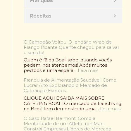
Franquias
Receitas
O Campeão Voltou: O lendário Wrap de
Frango Picante Quente chegou para salvar
o seu dia!
Quem é fã da Boali sabe: quando vocês
pedem, nós atendemos! Após muitos
:
pedidos e uma espera…
Leia mais
O
Franquia de Alimentação Saudável: Como
C
Lucrar Alto Explorando o Mercado de
a
Catering e Eventos
m
p
CLIQUE AQUI E SAIBA MAIS SOBRE
e
CATERING BOALI O mercado de franchising
ã
:
no Brasil tem demonstrado uma…
Leia mais
o
F
V
O Caso Rafael Belmont: Como a
r
o
Mentalidade de um Atleta Iron Man
a
l
Constrói Empresas Líderes de Mercado
n